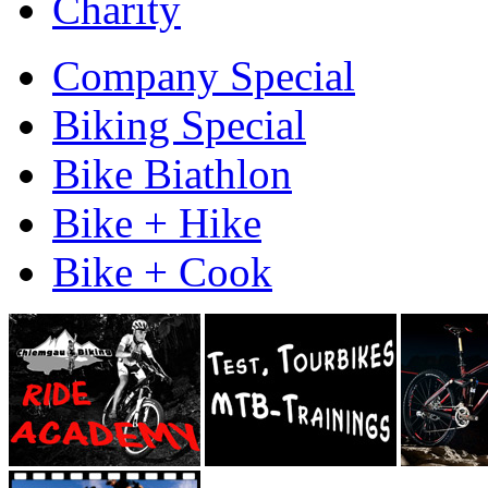
Charity
Company Special
Biking Special
Bike Biathlon
Bike + Hike
Bike + Cook