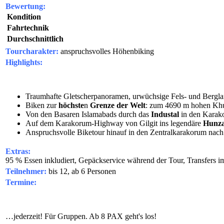
Bewertung:
Kondition
Fahrtechnik
Durchschnittlich
Tourcharakter:
anspruchsvolles Höhenbiking
Highlights:
Traumhafte Gletscherpanoramen, urwüchsige Fels- und Bergla
Biken zur
höchste
n
Grenze der Welt
: zum 4690 m hohen Khu
Von den Basaren Islamabads durch das
Industal
in den Kara
Auf dem Karakorum-Highway von Gilgit ins legendäre
Hunza
Anspruchsvolle Biketour hinauf in den Zentralkarakorum nac
Extras:
95 % Essen inkludiert, Gepäckservice während der Tour, Transfers i
Teilnehmer:
bis 12, ab 6 Personen
Termine:
…jederzeit! Für Gruppen. Ab 8 PAX geht's los!