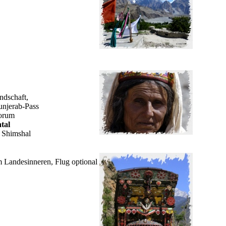
ndschaft,
njerab-Pass
korum
tal
h Shimshal
m Landesinneren, Flug optional