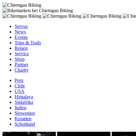
Servus
News
Events
Trips & Trails
Reisen
Service
Shop
Partner
Charity
Peru
Chile
USA
Himalaya
Südafrika
Italien
Slowenien
Kroatien
Schottland