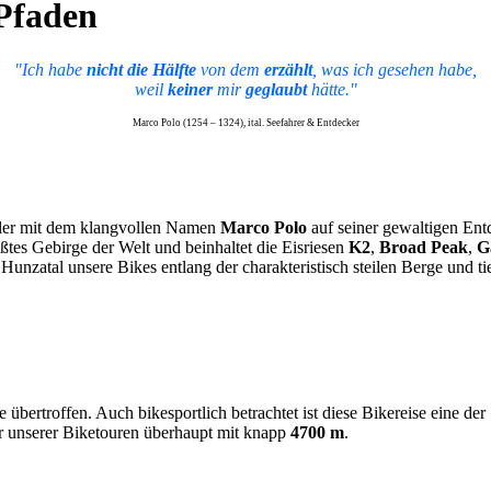
Pfaden
"Ich habe
nicht die Hälfte
von dem
erzählt
, was ich gesehen habe,
weil
keiner
mir
geglaubt
hätte."
Marco Polo (1254 – 1324), ital. Seefahrer & Entdecker
ndler mit dem klangvollen Namen
Marco Polo
auf seiner gewaltigen Ent
tes Gebirge der Welt und beinhaltet die Eisriesen
K2
,
Broad Peak
,
G
m Hunzatal unsere Bikes entlang der charakteristisch steilen Berge und t
 übertroffen. Auch bikesportlich betrachtet ist diese Bikereise eine de
r unserer Biketouren überhaupt mit knapp
4700 m
.