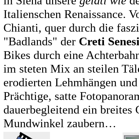
in Siena unsere
gelati wie
de
Italienschen Renaissance. 
Chianti, quer durch die fasz
"Badlands" der
Creti Senes
Bikes durch eine Achterbahn
im steten Mix an steilen Täl
erodierten Lehmhängen und 
Prächtige, satte Fotopanor
dauerbegleitend ein breites 
Mundwinkel zaubern…