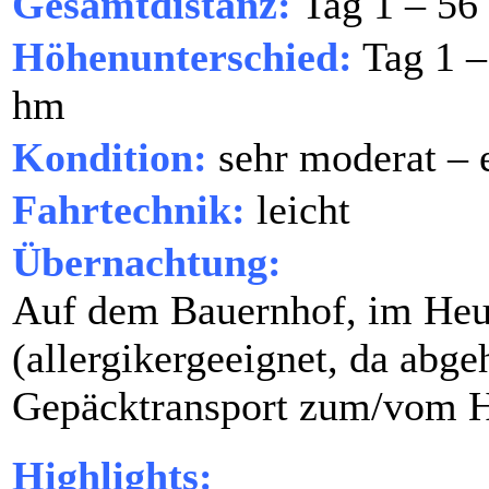
Gesamtdistanz:
Tag 1 – 56
Höhenunterschied:
Tag 1 –
hm
Kondition:
sehr moderat – 
Fahrtechnik:
leicht
Übernachtung:
Auf dem Bauernhof, im Heu
(allergikergeeignet, da abg
Gepäcktransport zum/vom H
Highlights: